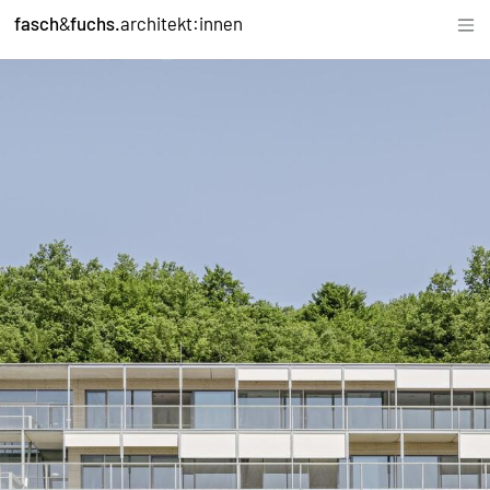
fasch
&
fuchs.
architekt:innen