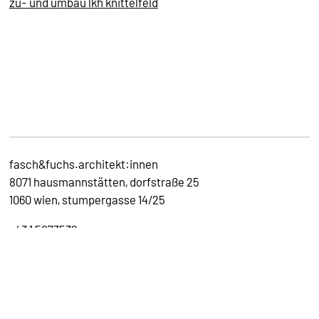
zu- und umbau lkh knittelfeld
fasch&fuchs.architekt:innen
8071 hausmannstätten, dorfstraße 25
1060 wien, stumpergasse 14/25
+43 1 5973532
office@faschundfuchs.com
impressum
datenschutzerklärung