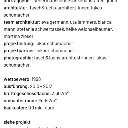
auftraggeber:
steiermärkische krankenanstalten gmbh
architektur:
fasch&fuchs.architekt:innen
, lukas
schumacher
team architektur:
eva germann, uta lammers, bianca
mann, stefanie schwertassek, heike weichselbaumer,
martina ziesel
projektleitung:
lukas schumacher
projektpartner:
lukas schumacher
photographie:
fasch&fuchs.architekt:innen
, lukas
schumacher
wettbewerb:
1998
ausführung:
2010 - 2012
bruttogeschossfläche:
3.302m²
umbauter raum:
14.342m³
baukosten:
9,0 mio. euro
siehe projekt