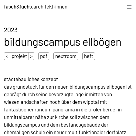
fasch
&
fuchs.
architekt:innen
1/18
2023
bildungscampus ellbögen
<
projekt
>
pdf
nextroom
heft
städtebauliches konzept
das grundstück für den neuen bildungscampus ellbögen ist
geprägt durch seine bevorzugte lage inmitten von
wiesenlandschaften hoch über dem wipptal mit
fantastischer rundum panorama in die tiroler berge. in
unmittelbarer nähe zur kirche soll zwischen dem
bildungscampus und dem bestandsgebäude der
ehemaligen schule ein neuer multifunktionaler dorfplatz